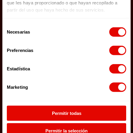
que les haya proporcionado o que hayan recopilado a
partir del uso que haya hecho de sus servicios.
FINISHED PROJECTS
Selección
Necesarias
SEE PROJECTS
de
consentimiento
Preferencias
STORIES
Estadística
LATEST STORIES
Marketing
FIND US
Permitir todas
TWITTER
FACEBOOK
Permitir la selección