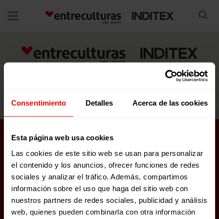
No posts were found.
25 YEARS OF PARTNERSHIP
EDUCATE BY GENERATING OPPORTUNITIES
Consentimiento
Detalles
Acerca de las cookies
Esta página web usa cookies
Las cookies de este sitio web se usan para personalizar
POYECTS IN PROCCESS
el contenido y los anuncios, ofrecer funciones de redes
sociales y analizar el tráfico. Además, compartimos
GO II: GENERATING OPPORTUNITIES
información sobre el uso que haga del sitio web con
nuestros partners de redes sociales, publicidad y análisis
BORDERS OF SOUTH AMERICA
web, quienes pueden combinarla con otra información