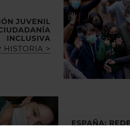
IÓN JUVENIL
CIUDADANÍA
INCLUSIVA
 HISTORIA
ESPAÑA: RED