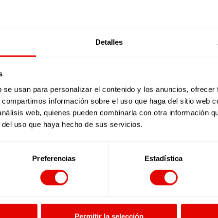
PARA LAS PE
Y REFUGIADA
VER HISTORIA
Detalles
s
b se usan para personalizar el contenido y los anuncios, ofrecer
s, compartimos información sobre el uso que haga del sitio web 
 análisis web, quienes pueden combinarla con otra información q
r del uso que haya hecho de sus servicios.
L COLE EN 20/21
Preferencias
Estadística
UPERARNOS CON
AD E INCLUSIÓN
VER HISTORIA
Permitir la selección