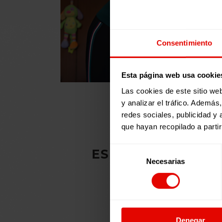
Consentimiento
Esta página web usa cookie
Las cookies de este sitio we
y analizar el tráfico. Ademá
redes sociales, publicidad y
que hayan recopilado a parti
Selección
ESPAÑA: VUELTA A
Necesarias
de
PARA REC
consentimiento
IGUALD
Denegar