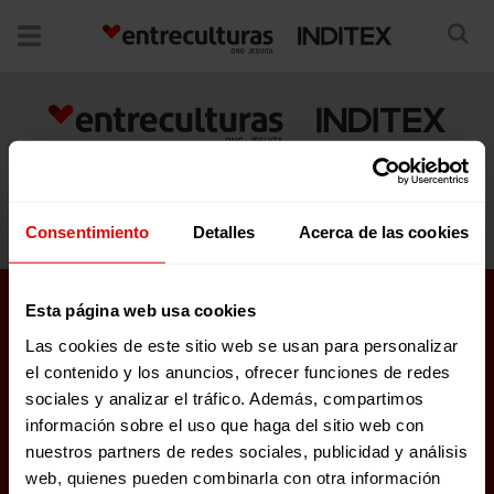
No posts were found.
25 AÑOS DE COLABORACIÓN
EDUCAR GENERANDO OPORTUNIDADES
Consentimiento
Detalles
Acerca de las cookies
Esta página web usa cookies
Las cookies de este sitio web se usan para personalizar
PROYECTOS EN MARCHA
el contenido y los anuncios, ofrecer funciones de redes
sociales y analizar el tráfico. Además, compartimos
GO II: GENERANDO OPORTUNIDADES
información sobre el uso que haga del sitio web con
nuestros partners de redes sociales, publicidad y análisis
FRONTERAS DE AMÉRICA DEL SUR
web, quienes pueden combinarla con otra información