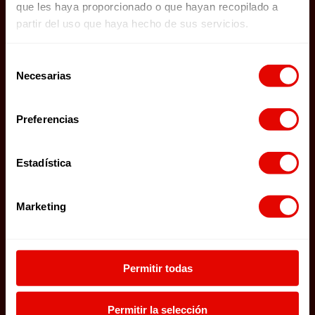
que les haya proporcionado o que hayan recopilado a
partir del uso que haya hecho de sus servicios.
PROYECTOS TERMINADOS
Selección
Necesarias
VER PROYECTOS
de
consentimiento
Preferencias
HISTORIAS
Estadística
ÚLTIMAS HISTORIAS
Marketing
ENCUÉNTRANOS
Permitir todas
TWITTER
FACEBOOK
Permitir la selección